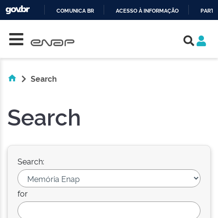
COMUNICA BR
ACESSO À INFORMAÇÃO
PARTI
Skip navigation
IR
PARA
O
CONTEÚDO
Search
Search
Search:
for