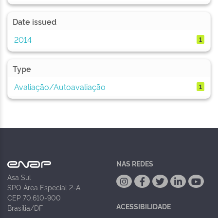
Date issued
2014
1
Type
Avaliação/Autoavaliação
1
NAS REDES
Asa Sul
SPO Área Especial 2-A
CEP 70.610-900
ACESSIBILIDADE
Brasília/DF