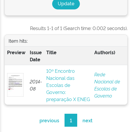
Results 1-1 of 1 (Search time: 0.002 seconds).
Item hits:
Preview
Issue
Title
Author(s)
Date
10º Encontro
Rede
Nacional das
2014-
Nacional de
Escolas de
08
Escolas de
Governo:
Governo
preparação X ENEG
previous
1
next