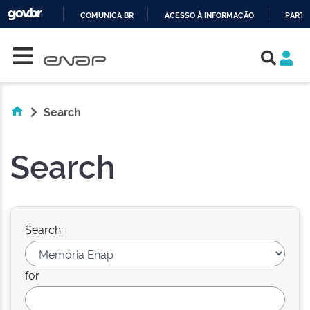
COMUNICA BR
ACESSO À INFORMAÇÃO
PARTI
Skip navigation
IR
PARA
O
CONTEÚDO
Search
Search
Search:
for