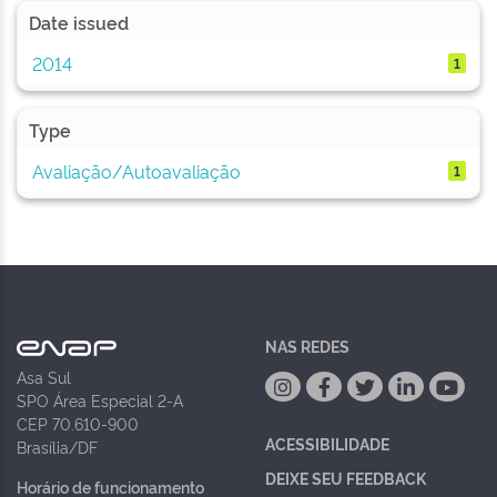
Date issued
2014
1
Type
Avaliação/Autoavaliação
1
NAS REDES
Asa Sul
SPO Área Especial 2-A
CEP 70.610-900
ACESSIBILIDADE
Brasília/DF
DEIXE SEU FEEDBACK
Horário de funcionamento