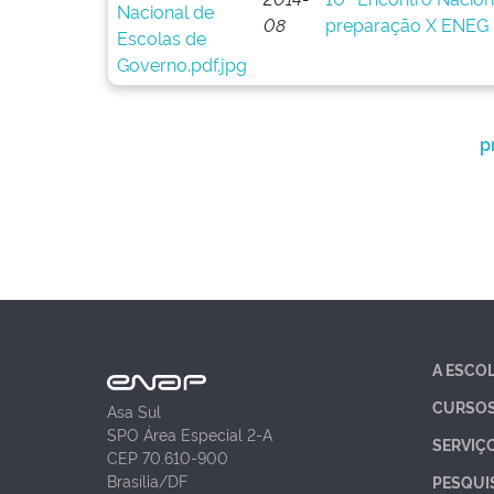
08
preparação X ENEG
p
A ESCO
CURSO
Asa Sul
SPO Área Especial 2-A
SERVIÇ
CEP 70.610-900
Brasília/DF
PESQUI