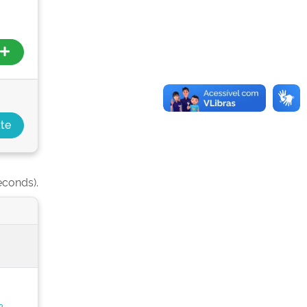
econds).
e