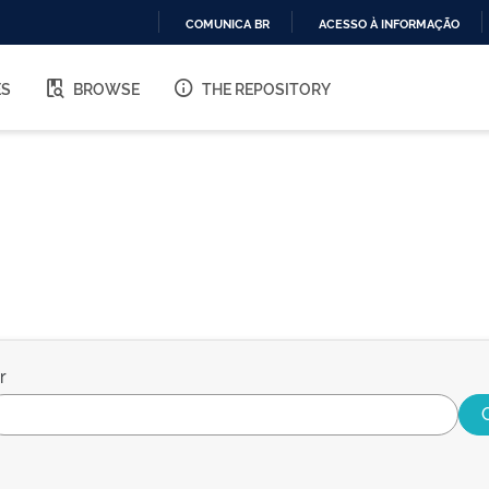
COMUNICA BR
ACESSO À INFORMAÇÃO
IR
PARA
ES
BROWSE
THE REPOSITORY
O
CONTEÚDO
r