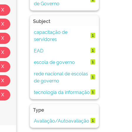
de Governo
Subject
capacitação de
1
servidores
EAD
1
escola de governo
1
rede nacional de escolas
1
de governo
tecnologia da informação
1
Type
Avaliação/Autoavaliação
1