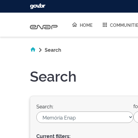
Skip navigation
HOME
COMMUNITI
Search
Search
fo
Search:
Current filters: