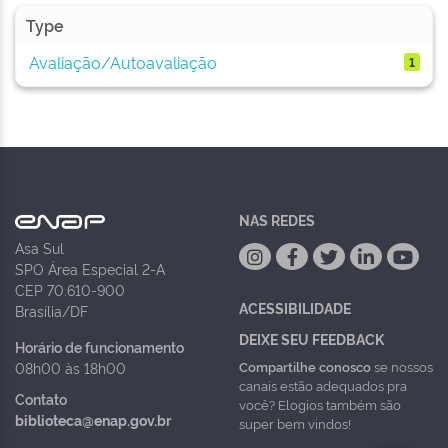
Type
Avaliação/Autoavaliação
1
NAS REDES
Asa Sul
SPO Área Especial 2-A
CEP 70.610-900
ACESSIBILIDADE
Brasília/DF
DEIXE SEU FEEDBACK
Horário de funcionamento
Compartilhe conosco
se nossos
08h00 às 18h00
canais estão adequados pra
Contato
você? Elogios também são
biblioteca@enap.gov.br
super bem vindos!