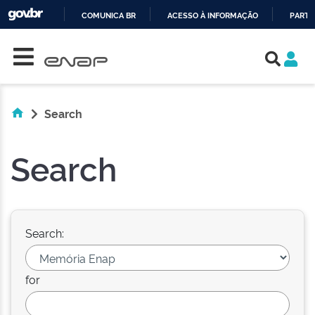
COMUNICA BR
ACESSO À INFORMAÇÃO
PARTI
Skip navigation
IR
PARA
O
CONTEÚDO
Search
Search
Search:
for