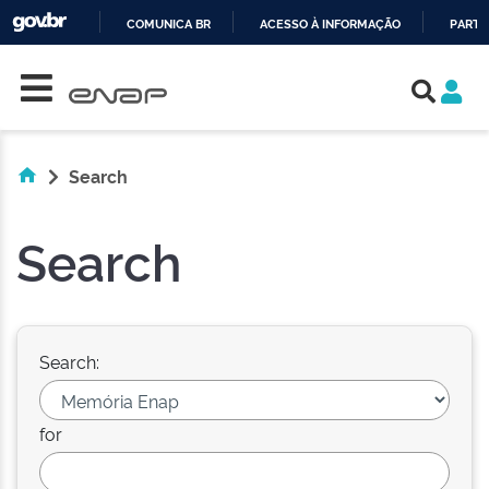
COMUNICA BR
ACESSO À INFORMAÇÃO
PARTI
Skip navigation
IR
PARA
O
CONTEÚDO
Search
Search
Search:
for