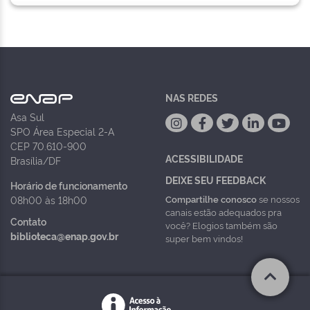
NAS REDES
Asa Sul
SPO Área Especial 2-A
CEP 70.610-900
ACESSIBILIDADE
Brasília/DF
DEIXE SEU FEEDBACK
Horário de funcionamento
Compartilhe conosco
se nossos
08h00 às 18h00
canais estão adequados pra
Contato
você? Elogios também são
biblioteca@enap.gov.br
super bem vindos!