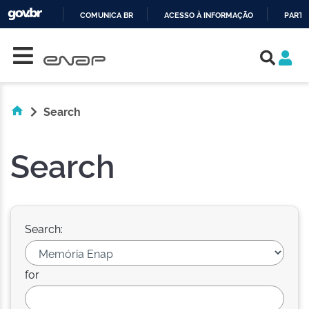
COMUNICA BR
ACESSO À INFORMAÇÃO
PARTI
Skip navigation
IR
PARA
O
CONTEÚDO
Search
Search
Search:
for