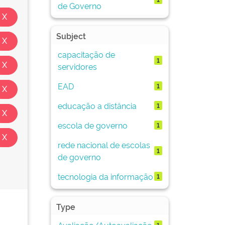
de Governo
Subject
capacitação de
1
servidores
EAD
1
educação a distância
1
escola de governo
1
rede nacional de escolas
1
de governo
tecnologia da informação
1
Type
Avaliação/Autoavaliação
1