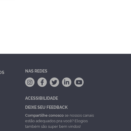
NAS REDES
OS
ACESSIBILIDADE
DEIXE SEU FEEDBACK
Compartilhe conosco
se nossos canais
estão adequados pra você? Elogios
também são super bem vindos!