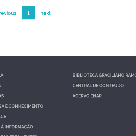
revious
1
next
LA
BIBLIOTECA GRACILIANO RAM
S
CENTRAL DE CONTEÚDO
OS
ACERVO ENAP
SA E CONHECIMENTO
ECE
 À INFORMAÇÃO