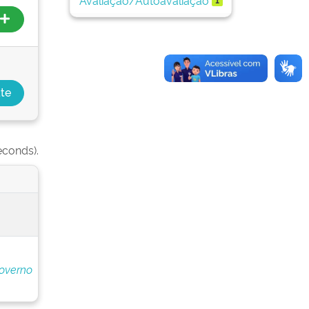
econds).
overno