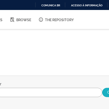
COMUNICA BR
ACESSO À INFORMAÇÃO
IR
PARA
ES
BROWSE
THE REPOSITORY
O
CONTEÚDO
r