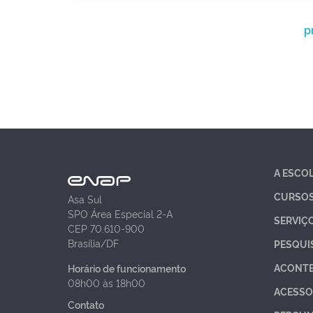
p
A ESCO
CURSO
Asa Sul
SPO Área Especial 2-A
SERVIÇ
CEP 70.610-900
Brasília/DF
PESQUI
ACONT
Horário de funcionamento
08h00 às 18h00
ACESSO
Contato