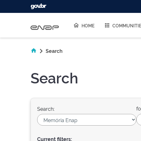
Skip navigation
HOME
COMMUNITI
Search
Search
fo
Search:
Current filters: