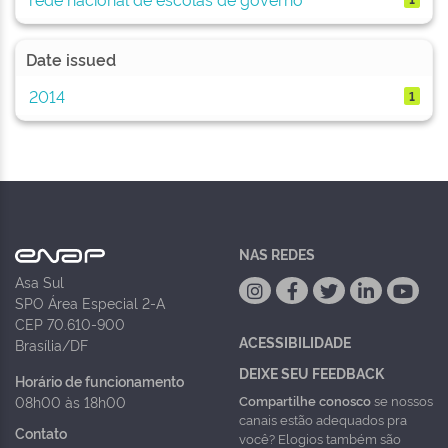
Date issued
2014
1
NAS REDES
Asa Sul
SPO Área Especial 2-A
CEP 70.610-900
ACESSIBILIDADE
Brasília/DF
DEIXE SEU FEEDBACK
Horário de funcionamento
Compartilhe conosco
se nossos
08h00 às 18h00
canais estão adequados pra
Contato
você? Elogios também são