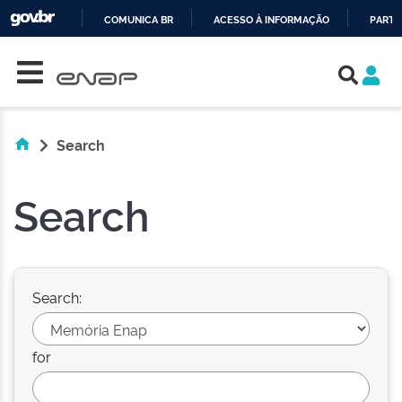
COMUNICA BR
ACESSO À INFORMAÇÃO
PARTI
Skip navigation
IR
PARA
O
CONTEÚDO
Search
Search
Search:
for