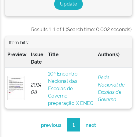
Results 1-1 of 1 (Search time: 0.002 seconds).
Item hits:
Preview
Issue
Title
Author(s)
Date
10º Encontro
Rede
Nacional das
2014-
Nacional de
Escolas de
08
Escolas de
Governo:
Governo
preparação X ENEG
previous
1
next