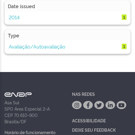
Date issued
2014
1
Type
Avaliação/Autoavaliação
1
NAS REDES
Asa Sul
SPO Área Especial 2-A
CEP 70.610-900
ACESSIBILIDADE
Brasília/DF
DEIXE SEU FEEDBACK
Horário de funcionamento