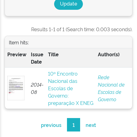
Results 1-1 of 1 (Search time: 0.003 seconds).
Item hits:
Preview
Issue
Title
Author(s)
Date
10º Encontro
Rede
Nacional das
2014-
Nacional de
Escolas de
08
Escolas de
Governo:
Governo
preparação X ENEG
previous
1
next