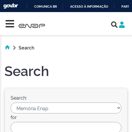
COMUNICA BR
ACESSO À INFORMAÇÃO
PARTI
Skip navigation
IR
PARA
O
CONTEÚDO
Search
Search
Search:
for