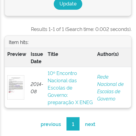
Results 1-1 of 1 (Search time: 0.002 seconds).
Item hits:
Preview
Issue
Title
Author(s)
Date
10º Encontro
Rede
Nacional das
2014-
Nacional de
Escolas de
08
Escolas de
Governo:
Governo
preparação X ENEG
previous
1
next