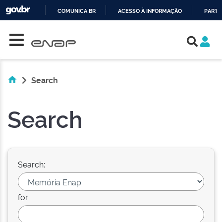
COMUNICA BR
ACESSO À INFORMAÇÃO
PARTI
Skip navigation
IR
PARA
O
CONTEÚDO
Search
Search
Search:
for