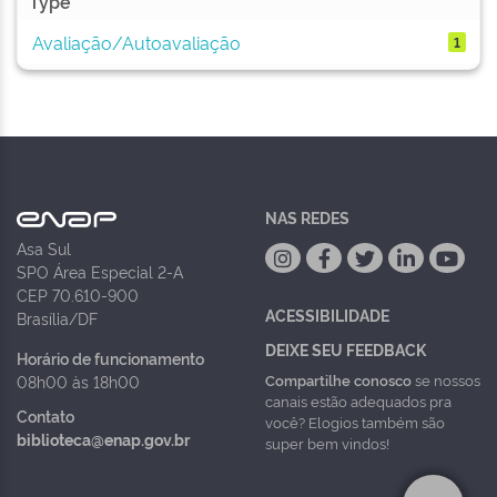
Type
Avaliação/Autoavaliação
1
NAS REDES
Asa Sul
SPO Área Especial 2-A
CEP 70.610-900
ACESSIBILIDADE
Brasília/DF
DEIXE SEU FEEDBACK
Horário de funcionamento
Compartilhe conosco
se nossos
08h00 às 18h00
canais estão adequados pra
Contato
você? Elogios também são
biblioteca@enap.gov.br
super bem vindos!