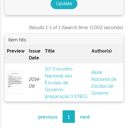
Results 1-1 of 1 (Search time: 0.002 seconds).
Item hits:
Preview
Issue
Title
Author(s)
Date
10º Encontro
Rede
Nacional das
2014-
Nacional de
Escolas de
08
Escolas de
Governo:
Governo
preparação X ENEG
previous
1
next