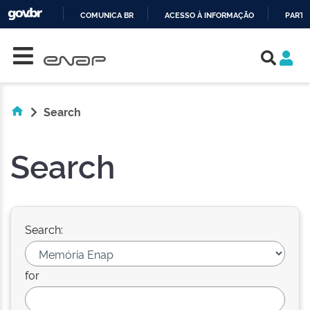
COMUNICA BR
ACESSO À INFORMAÇÃO
PARTI
Skip navigation
IR
PARA
O
CONTEÚDO
Search
Search
Search:
for