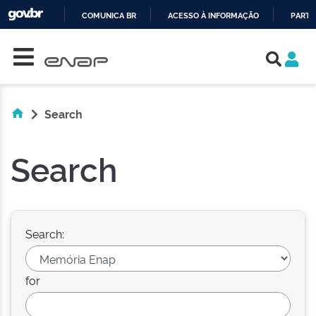
COMUNICA BR
ACESSO À INFORMAÇÃO
PARTI
Skip navigation
IR
PARA
O
CONTEÚDO
Search
Search
Search:
for