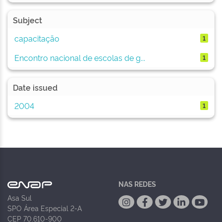
Subject
capacitação
1
Encontro nacional de escolas de g...
1
Date issued
2004
1
NAS REDES
Asa Sul
SPO Área Especial 2-A
CEP 70.610-900