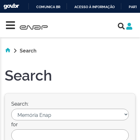
COMUNICA BR
ACESSO À INFORMAÇÃO
PARTI
Skip navigation
IR
PARA
O
CONTEÚDO
Search
Search
Search:
for