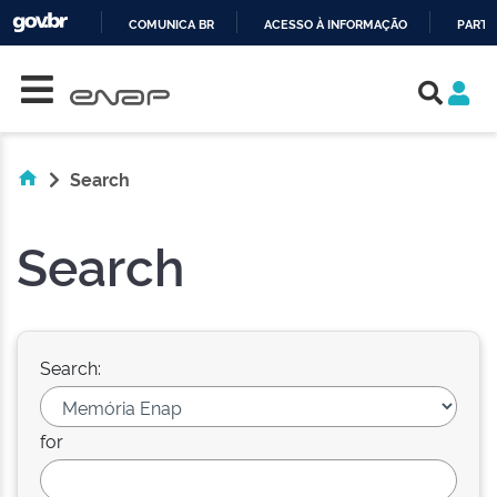
COMUNICA BR
ACESSO À INFORMAÇÃO
PARTI
Skip navigation
IR
PARA
O
CONTEÚDO
Search
Search
Search:
for