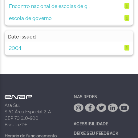
Encontro nacional de escolas de g...
1
escola de governo
1
Date issued
2004
1
NAS REDES
Asa Sul
SPO Área Especial 2-A
CEP 70.610-900
ACESSIBILIDADE
Brasília/DF
DEIXE SEU FEEDBACK
Horário de funcionamento