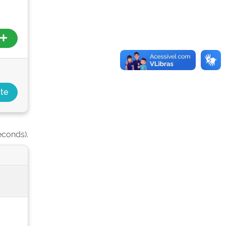
econds).