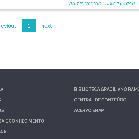
Administração Pública (Brasil)
revious
1
next
LA
BIBLIOTECA GRACILIANO RAM
S
CENTRAL DE CONTEÚDO
OS
ACERVO ENAP
SA E CONHECIMENTO
ECE