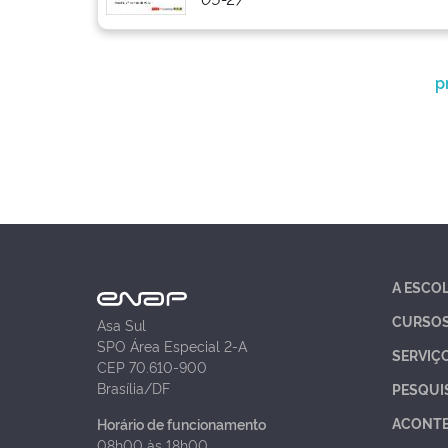
p
A ESCO
CURSO
Asa Sul
SPO Área Especial 2-A
SERVIÇ
CEP 70.610-900
Brasília/DF
PESQUI
ACONT
Horário de funcionamento
08h00 às 18h00