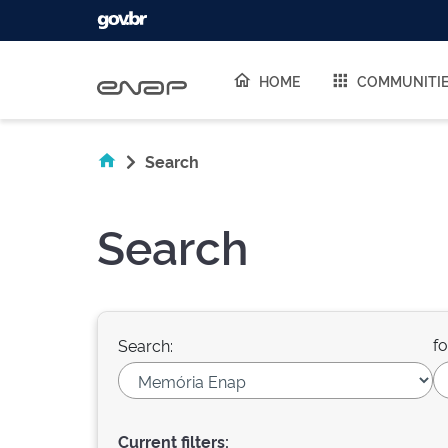
Skip navigation
HOME
COMMUNITI
Search
Search
fo
Search:
Current filters: