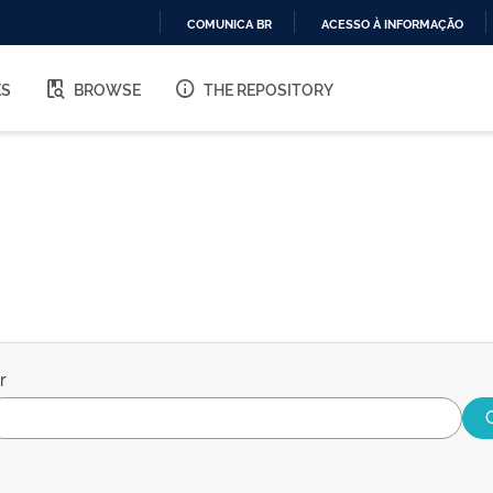
COMUNICA BR
ACESSO À INFORMAÇÃO
IR
PARA
ES
BROWSE
THE REPOSITORY
O
CONTEÚDO
r