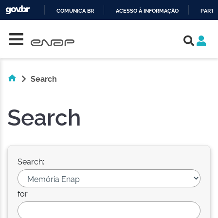
COMUNICA BR
ACESSO À INFORMAÇÃO
PARTI
Skip navigation
IR
PARA
O
CONTEÚDO
Search
Search
Search:
for