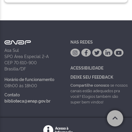
NAS REDES
Asa Sul
SPO Área Especial 2-A
CEP 70.610-900
ACESSIBILIDADE
Brasília/DF
DEIXE SEU FEEDBACK
Horário de funcionamento
Compartilhe conosco
se nossos
08h00 às 18h00
canais estão adequados pra
Contato
você? Elogios também são
biblioteca@enap.gov.br
super bem vindos!