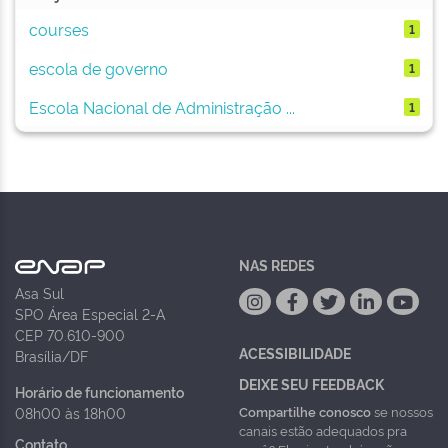
courses
1
escola de governo
1
Escola Nacional de Administração ...
1
NAS REDES
Asa Sul
SPO Área Especial 2-A
CEP 70.610-900
ACESSIBILIDADE
Brasília/DF
DEIXE SEU FEEDBACK
Horário de funcionamento
Compartilhe conosco
se nossos
08h00 às 18h00
canais estão adequados pra
Contato