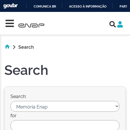
COMUNICA BR
ACESSO À INFORMAÇÃO
PARTI
Skip navigation
IR
PARA
O
CONTEÚDO
Search
Search
Search:
for