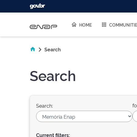
Skip navigation
HOME
COMMUNITI
Search
Search
fo
Search:
Current filters: