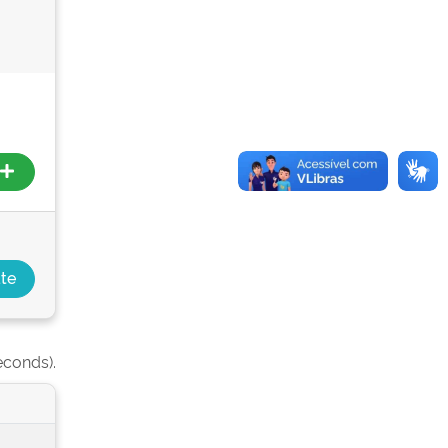
econds).