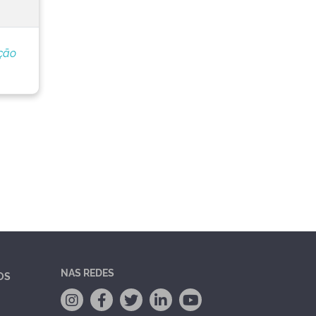
ção
NAS REDES
OS