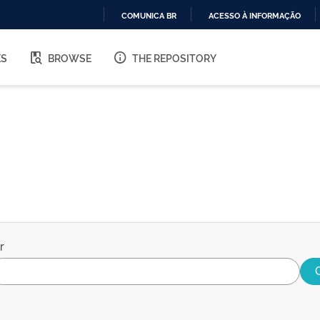
COMUNICA BR
ACESSO À INFORMAÇÃO
IR
PARA
ES
BROWSE
THE REPOSITORY
O
CONTEÚDO
r