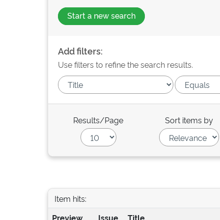
Start a new search
Add filters:
Use filters to refine the search results.
Results/Page
Sort items by
Item hits:
Preview
Issue
Title