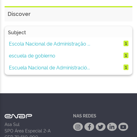
Discover
Subject
Escola Nacional de Administração ...
1
escuela de gobierno
1
Escuela Nacional de Administració...
1
NAS REDES
Asa Sul
SPO Área Especial 2-A
CEP 70.610-900