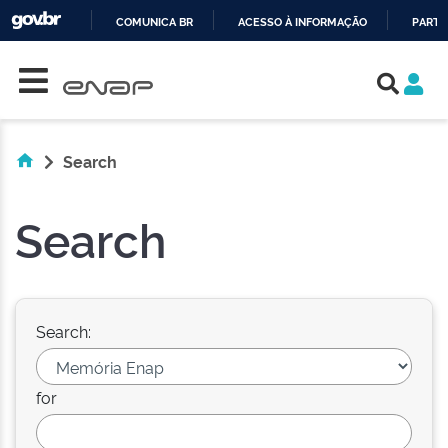
COMUNICA BR
ACESSO À INFORMAÇÃO
PARTI
Skip navigation
IR
PARA
O
CONTEÚDO
Search
Search
Search:
for