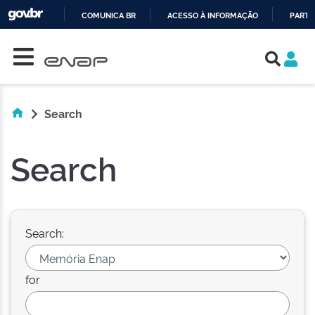
COMUNICA BR
ACESSO À INFORMAÇÃO
PARTI
Skip navigation
IR
PARA
O
CONTEÚDO
Search
Search
Search:
for