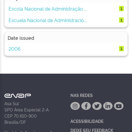
Escola Nacional de Administração ...
1
Escuela Nacional de Administració...
1
Date issued
2006
1
NAS REDES
Asa Sul
SPO Área Especial 2-A
CEP 70.610-900
ACESSIBILIDADE
Brasília/DF
DEIXE SEU FEEDBACK