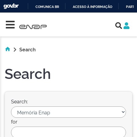
COMUNICA BR
ACESSO À INFORMAÇÃO
PARTI
Skip navigation
IR
PARA
O
CONTEÚDO
Search
Search
Search:
for