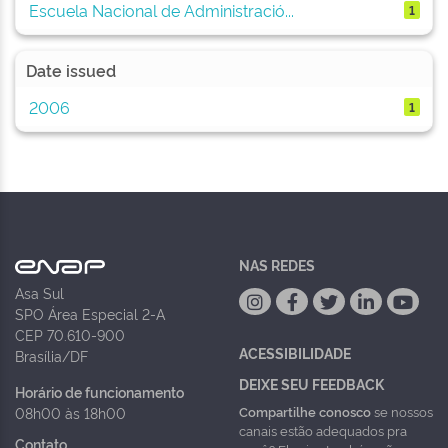
Escuela Nacional de Administració...
1
Date issued
2006
1
NAS REDES
Asa Sul
SPO Área Especial 2-A
CEP 70.610-900
ACESSIBILIDADE
Brasília/DF
DEIXE SEU FEEDBACK
Horário de funcionamento
Compartilhe conosco
se nossos
08h00 às 18h00
canais estão adequados pra
Contato