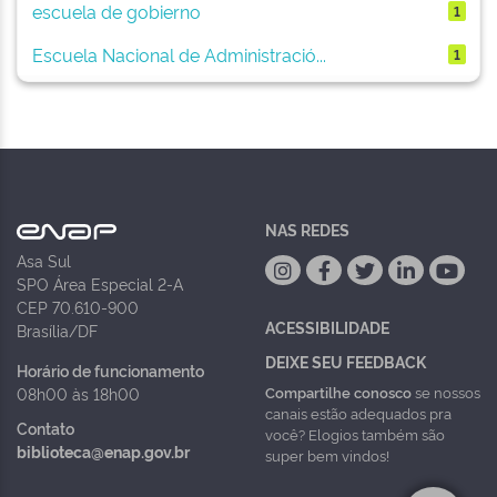
escuela de gobierno
1
Escuela Nacional de Administració...
1
NAS REDES
Asa Sul
SPO Área Especial 2-A
CEP 70.610-900
ACESSIBILIDADE
Brasília/DF
DEIXE SEU FEEDBACK
Horário de funcionamento
Compartilhe conosco
se nossos
08h00 às 18h00
canais estão adequados pra
Contato
você? Elogios também são
biblioteca@enap.gov.br
super bem vindos!