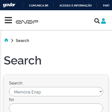
COMUNICA BR
ACESSO À INFORMAÇÃO
PARTI
Skip navigation
IR
PARA
O
CONTEÚDO
Search
Search
Search:
for