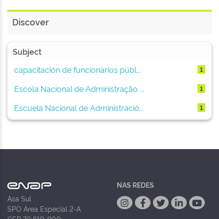
Discover
Subject
capacitación de funcionarios públ...
1
Escola Nacional de Administração ...
1
Escuela Nacional de Administració...
1
NAS REDES
Asa Sul
SPO Área Especial 2-A
CEP 70.610-900