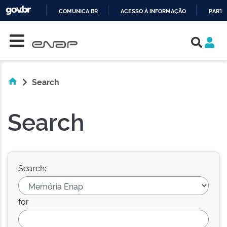
COMUNICA BR
ACESSO À INFORMAÇÃO
PARTI
Skip navigation
IR
PARA
O
CONTEÚDO
Search
Search
Search:
for