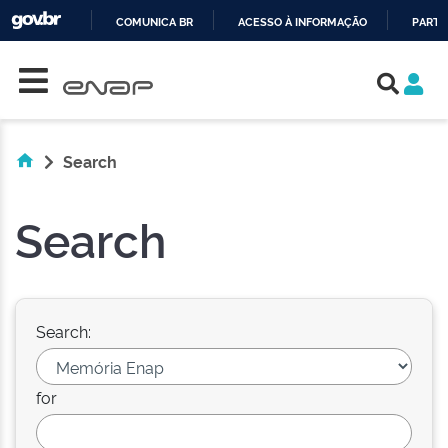
COMUNICA BR
ACESSO À INFORMAÇÃO
PARTI
Skip navigation
IR
PARA
O
CONTEÚDO
Search
Search
Search:
for