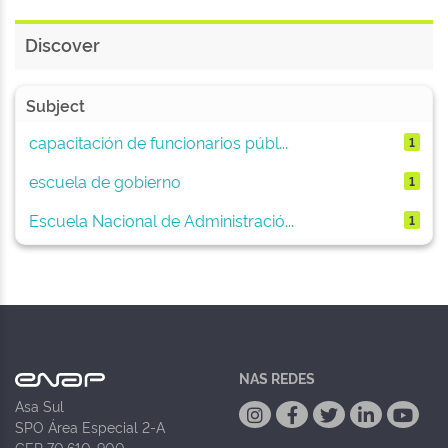
Discover
Subject
capacitación de funcionarios públ...
1
escuela de gobierno
1
Escuela Nacional de Administració...
1
NAS REDES
Asa Sul
SPO Área Especial 2-A
CEP 70.610-900