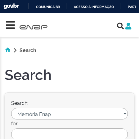
COMUNICA BR
ACESSO À INFORMAÇÃO
PARTI
Skip navigation
IR
PARA
O
CONTEÚDO
Search
Search
Search:
for