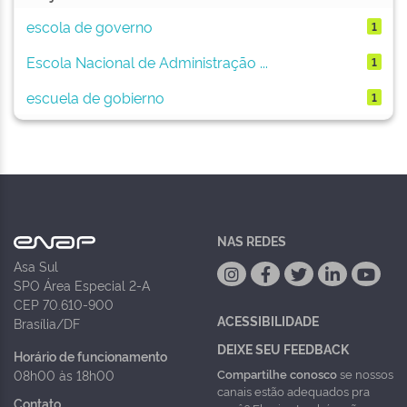
escola de governo
1
Escola Nacional de Administração ...
1
escuela de gobierno
1
NAS REDES
Asa Sul
SPO Área Especial 2-A
CEP 70.610-900
ACESSIBILIDADE
Brasília/DF
DEIXE SEU FEEDBACK
Horário de funcionamento
Compartilhe conosco
se nossos
08h00 às 18h00
canais estão adequados pra
Contato