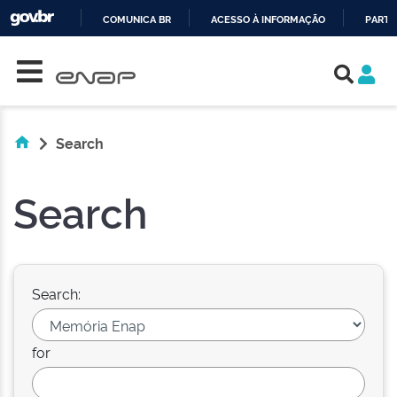
COMUNICA BR
ACESSO À INFORMAÇÃO
PARTI
Skip navigation
IR
PARA
O
CONTEÚDO
Search
Search
Search:
for