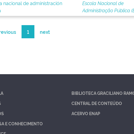
a nacional de administración
Escola Nacional de
a
Administração Pública (B
revious
1
next
LA
BIBLIOTECA GRACILIANO RAM
S
CENTRAL DE CONTEÚDO
OS
ACERVO ENAP
SA E CONHECIMENTO
ECE