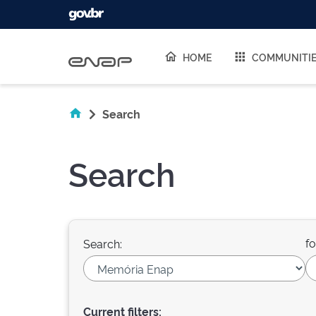
Skip navigation
HOME
COMMUNITI
Search
Search
fo
Search:
Current filters: