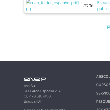
Escuel
2006
públic
p
A ESCO
CURSO
Asa Sul
SPO Área Especial 2-A
SERVIÇ
CEP 70.610-900
Brasília/DF
PESQUI
ACONT
Horário de funcionamento