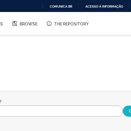
COMUNICA BR
ACESSO À INFORMAÇÃO
IR
PARA
ES
BROWSE
THE REPOSITORY
O
CONTEÚDO
r