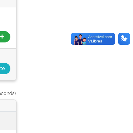
econds).