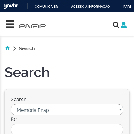
COMUNICA BR
ACESSO À INFORMAÇÃO
PARTI
Skip navigation
IR
PARA
O
CONTEÚDO
Search
Search
Search:
for