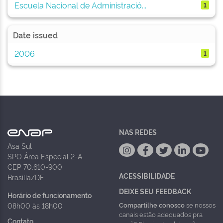
Escuela Nacional de Administració...
1
Date issued
2006
1
NAS REDES
Asa Sul
SPO Área Especial 2-A
CEP 70.610-900
ACESSIBILIDADE
Brasília/DF
DEIXE SEU FEEDBACK
Horário de funcionamento
Compartilhe conosco
se nossos
08h00 às 18h00
canais estão adequados pra
Contato