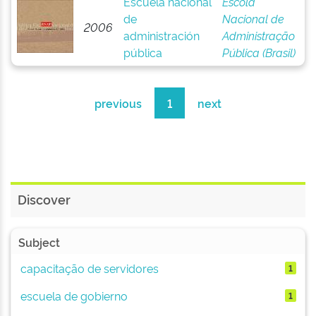
Escuela nacional
Escola
de
Nacional de
2006
administración
Administração
pública
Pública (Brasil)
previous
1
next
Discover
Subject
capacitação de servidores
1
escuela de gobierno
1