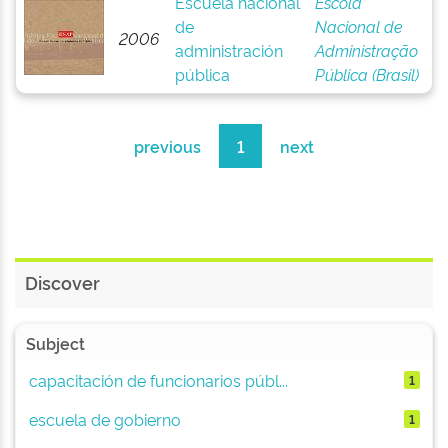
Escuela nacional
Escola
de
Nacional de
2006
administración
Administração
pública
Pública (Brasil)
previous
1
next
Discover
Subject
capacitación de funcionarios públ...
1
escuela de gobierno
1