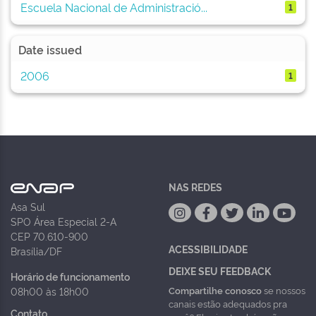
Escuela Nacional de Administració...
1
Date issued
2006
1
NAS REDES
Asa Sul
SPO Área Especial 2-A
CEP 70.610-900
ACESSIBILIDADE
Brasília/DF
DEIXE SEU FEEDBACK
Horário de funcionamento
Compartilhe conosco
se nossos
08h00 às 18h00
canais estão adequados pra
Contato