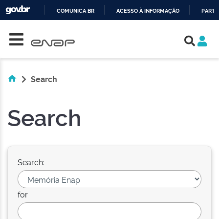
COMUNICA BR
ACESSO À INFORMAÇÃO
PARTI
Skip navigation
IR
PARA
O
CONTEÚDO
Search
Search
Search:
for