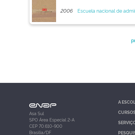
2006
Escuela nacional de admin
p
A ESCO
CURSO
Asa Sul
SPO Área Especial 2-A
SERVIÇ
CEP 70.610-900
Brasília/DF
PESQUI