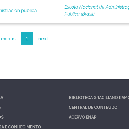
Escola Nacional de Administra
istración pública
Pública (Brasil)
revious
1
next
LA
BIBLIOTECA GRACILIANO RAM
S
CENTRAL DE CONTEÚDO
OS
ACERVO ENAP
SA E CONHECIMENTO