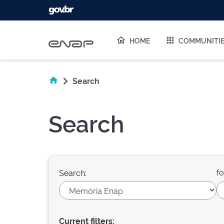
Skip navigation
HOME
COMMUNITI
Search
Search
fo
Search:
Current filters: