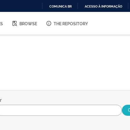
COMUNICA BR
ACESSO À INFORMAÇÃO
IR
PARA
ES
BROWSE
THE REPOSITORY
O
CONTEÚDO
r