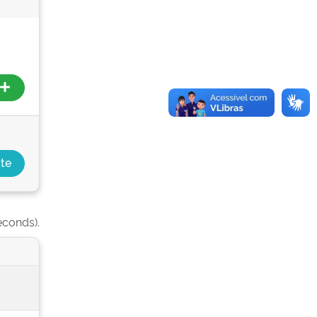
econds).