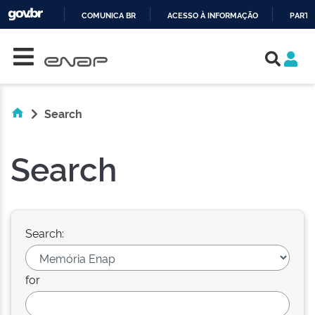
COMUNICA BR
ACESSO À INFORMAÇÃO
PARTI
Skip navigation
IR
PARA
O
CONTEÚDO
Search
Search
Search:
for