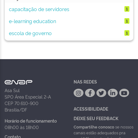
capacitação de servidores
1
e-learning education
1
escola de governo
1
NAS REDES
Asa Sul
SPO Área Especial 2-A
CEP 70.610-900
ACESSIBILIDADE
Brasília/DF
DEIXE SEU FEEDBACK
Horário de funcionamento
Compartilhe conosco
se nossos
08h00 às 18h00
canais estão adequados pra
Contato