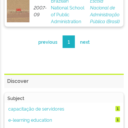
Brazilian
Escola
2007-
National School
Nacional de
09
of Public
Administração
Administration
Pública (Brasil)
previous
1
next
Discover
Subject
capacitação de servidores
1
e-learning education
1