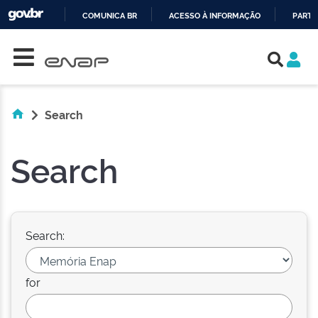
COMUNICA BR
ACESSO À INFORMAÇÃO
PARTI
Skip navigation
IR
PARA
O
CONTEÚDO
Search
Search
Search:
for