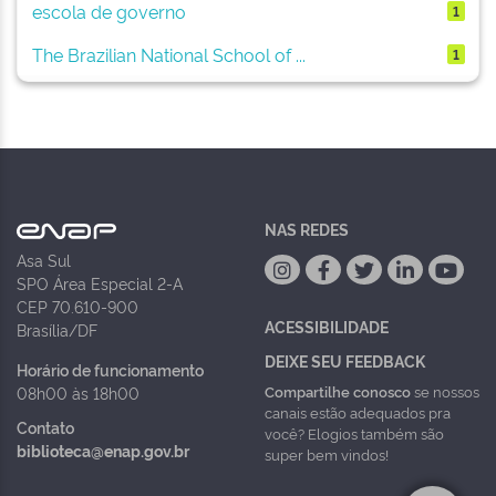
escola de governo
1
The Brazilian National School of ...
1
NAS REDES
Asa Sul
SPO Área Especial 2-A
CEP 70.610-900
ACESSIBILIDADE
Brasília/DF
DEIXE SEU FEEDBACK
Horário de funcionamento
Compartilhe conosco
se nossos
08h00 às 18h00
canais estão adequados pra
Contato
você? Elogios também são
biblioteca@enap.gov.br
super bem vindos!