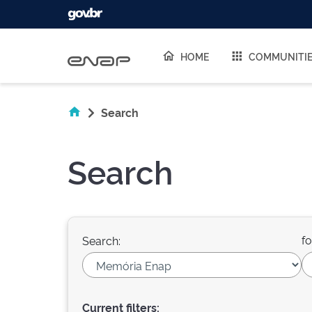
Skip navigation
HOME
COMMUNITI
Search
Search
fo
Search:
Current filters: