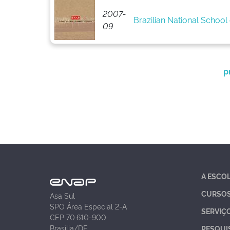
2007-
Brazilian National School 
09
p
A ESCO
CURSO
Asa Sul
SPO Área Especial 2-A
SERVIÇ
CEP 70.610-900
Brasília/DF
PESQUI