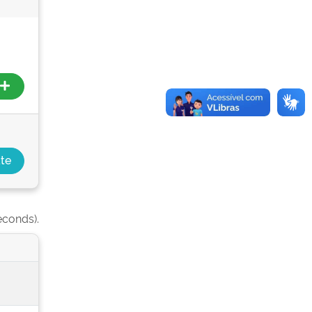
econds).