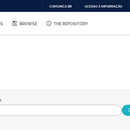
COMUNICA BR
ACESSO À INFORMAÇÃO
IR
PARA
ES
BROWSE
THE REPOSITORY
O
CONTEÚDO
r