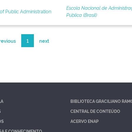
Escola Nacional de Administra
of Public Administration
Pública (Brasil)
revious
1
next
LA
BIBLIOTECA GRACILIANO RAM
S
CENTRAL DE CONTEÚDO
OS
ACERVO ENAP
SA E CONHECIMENTO