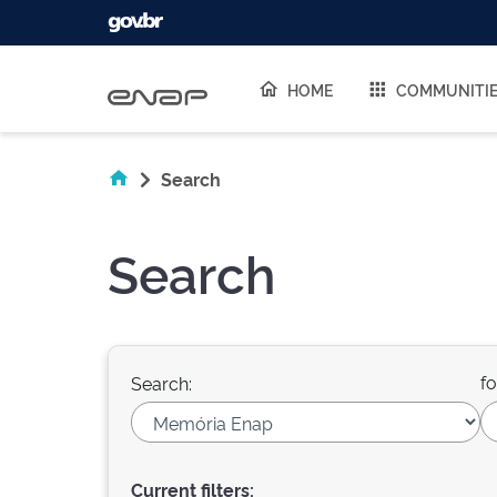
Skip navigation
HOME
COMMUNITI
Search
Search
fo
Search:
Current filters: