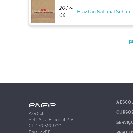
2007-
Brazilian National School 
09
p
A ESCO
CURSO
Asa Sul
SPO Área Especial 2-A
SERVIÇ
CEP 70.610-900
Brasília/DF
PESQUI