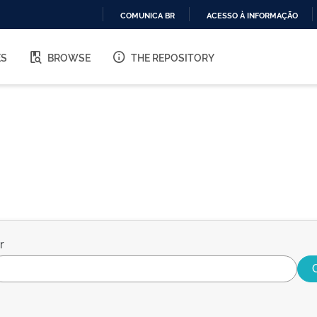
COMUNICA BR
ACESSO À INFORMAÇÃO
IR
PARA
ES
BROWSE
THE REPOSITORY
O
CONTEÚDO
r