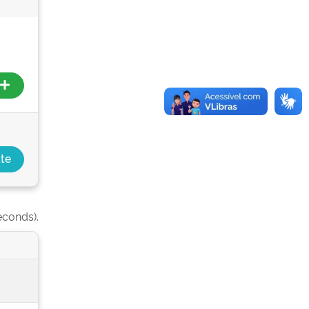
econds).