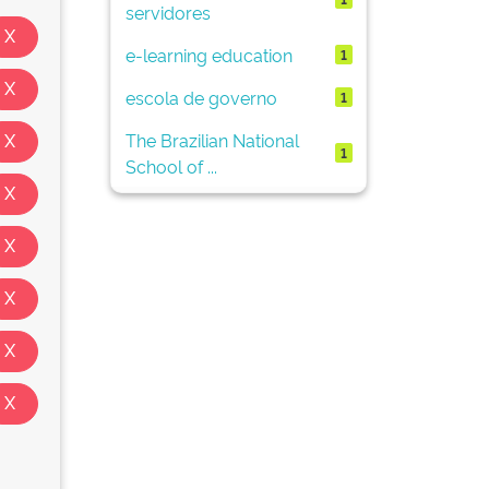
servidores
e-learning education
1
escola de governo
1
The Brazilian National
1
School of ...