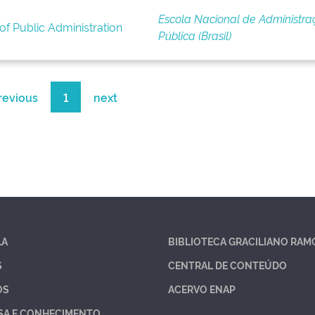
Escola Nacional de Administra
of Public Administration
Pública (Brasil)
revious
1
next
LA
BIBLIOTECA GRACILIANO RAM
S
CENTRAL DE CONTEÚDO
OS
ACERVO ENAP
SA E CONHECIMENTO