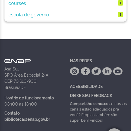
courses
1
escola de governo
1
NAS REDES
Asa Sul
SPO Área Especial 2-A
CEP 70.610-900
ACESSIBILIDADE
Brasília/DF
DEIXE SEU FEEDBACK
Horário de funcionamento
Compartilhe conosco
se nossos
08h00 às 18h00
canais estão adequados pra
Contato
você? Elogios também são
biblioteca@enap.gov.br
super bem vindos!