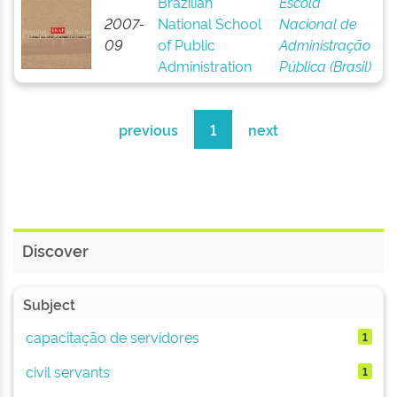
Brazilian
Escola
2007-
National School
Nacional de
09
of Public
Administração
Administration
Pública (Brasil)
previous
1
next
Discover
Subject
capacitação de servidores
1
civil servants
1