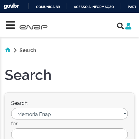
COMUNICA BR
ACESSO À INFORMAÇÃO
PARTI
Skip navigation
IR
PARA
O
CONTEÚDO
Search
Search
Search:
for