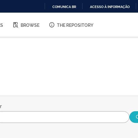
COMUNICA BR
ACESSO À INFORMAÇÃO
IR
PARA
ES
BROWSE
THE REPOSITORY
O
CONTEÚDO
r