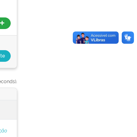
econds).
ção