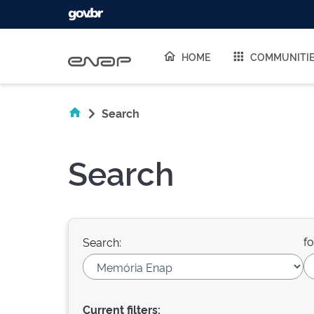
Skip navigation
HOME
COMMUNITI
Search
Search
fo
Search:
Current filters: