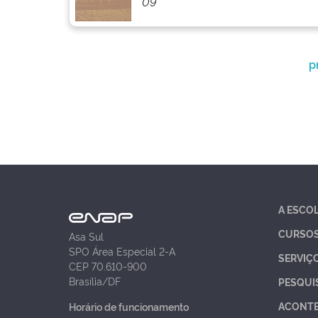
09
p
A ESCO
CURSO
Asa Sul
SPO Área Especial 2-A
SERVIÇ
CEP 70.610-900
Brasília/DF
PESQUI
ACONT
Horário de funcionamento