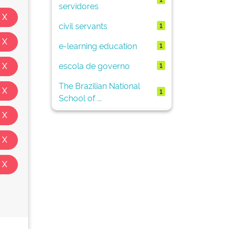
servidores
civil servants
1
e-learning education
1
escola de governo
1
The Brazilian National
1
School of ...