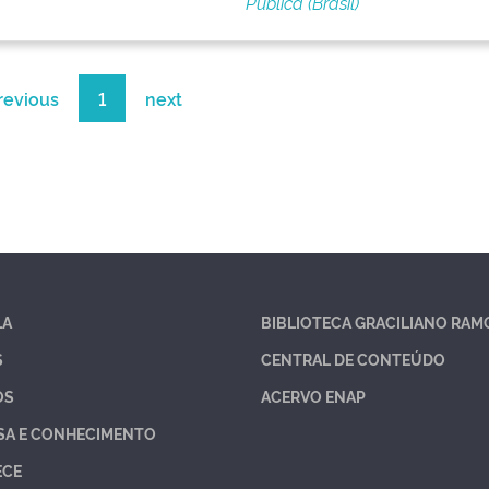
Pública (Brasil)
revious
1
next
LA
BIBLIOTECA GRACILIANO RAM
S
CENTRAL DE CONTEÚDO
OS
ACERVO ENAP
SA E CONHECIMENTO
ECE