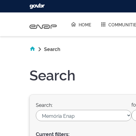
Skip navigation
HOME
COMMUNITI
Search
Search
fo
Search:
Current filters: