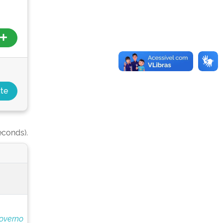
econds).
overno