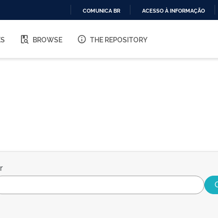
COMUNICA BR
ACESSO À INFORMAÇÃO
IR
PARA
ES
BROWSE
THE REPOSITORY
O
CONTEÚDO
r