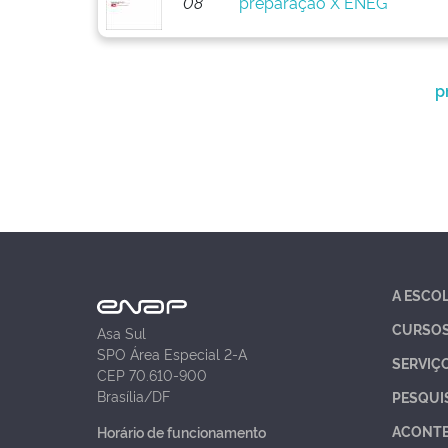
08
preparação X ENEG
p
A ESCO
CURSO
Asa Sul
SPO Área Especial 2-A
SERVIÇ
CEP 70.610-900
Brasília/DF
PESQUI
ACONT
Horário de funcionamento