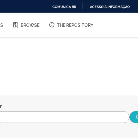
COMUNICA BR
ACESSO À INFORMAÇÃO
IR
PARA
ES
BROWSE
THE REPOSITORY
O
CONTEÚDO
r