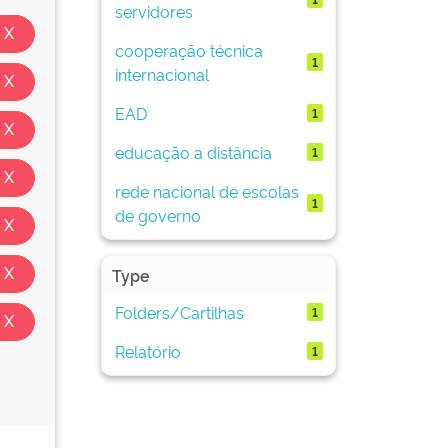
servidores
cooperação técnica
1
internacional
EAD
1
educação a distância
1
rede nacional de escolas
1
de governo
Type
Folders/Cartilhas
1
Relatório
1