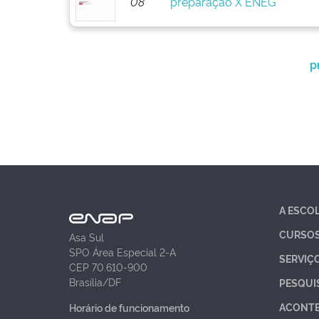
08
preparação X ENEG
p
A ESCO
CURSO
Asa Sul
SPO Área Especial 2-A
SERVIÇ
CEP 70.610-900
Brasília/DF
PESQUI
ACONT
Horário de funcionamento