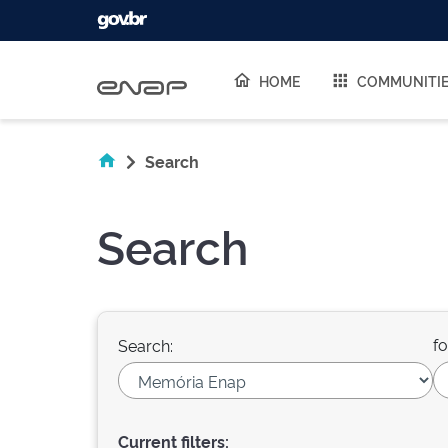
Skip navigation
HOME
COMMUNITI
Search
Search
fo
Search:
Current filters: