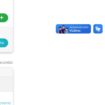
econds).
overno