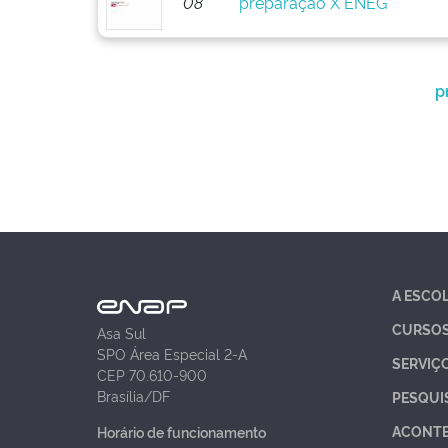
08
preparação X ENEG
p
A ESCO
CURSO
Asa Sul
SPO Área Especial 2-A
SERVIÇ
CEP 70.610-900
Brasília/DF
PESQUI
ACONT
Horário de funcionamento