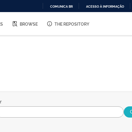
COMUNICA BR
ACESSO À INFORMAÇÃO
IR
PARA
ES
BROWSE
THE REPOSITORY
O
CONTEÚDO
r