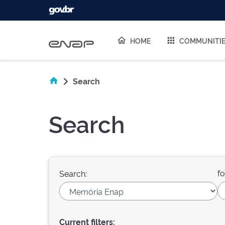
Skip navigation
HOME
COMMUNITI
Search
Search
fo
Search:
Current filters: