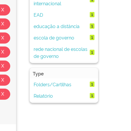
internacional
EAD
1
educação a distância
1
escola de governo
1
rede nacional de escolas
1
de governo
Type
Folders/Cartilhas
1
Relatório
1