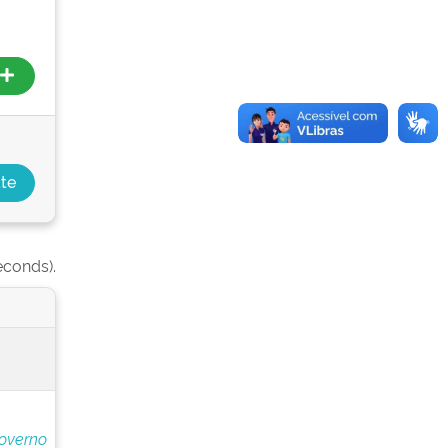
econds).
overno