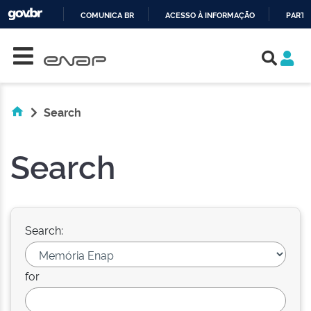
COMUNICA BR
ACESSO À INFORMAÇÃO
PARTI
Skip navigation
IR
PARA
O
CONTEÚDO
Search
Search
Search:
for