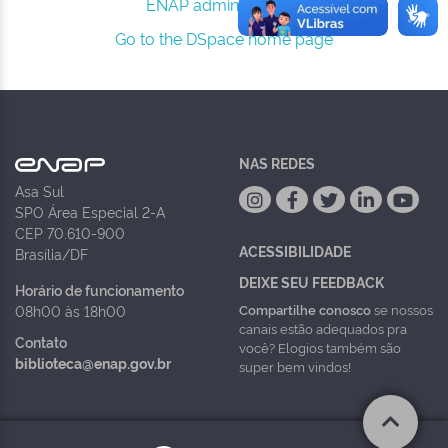
ENAP administrators.
Go to the DSpace home page
NAS REDES
Asa Sul
SPO Área Especial 2-A
CEP 70.610-900
ACESSIBILIDADE
Brasília/DF
DEIXE SEU FEEDBACK
Horário de funcionamento
Compartilhe conosco
se nossos
08h00 às 18h00
canais estão adequados pra
Contato
você? Elogios também são
biblioteca@enap.gov.br
super bem vindos!