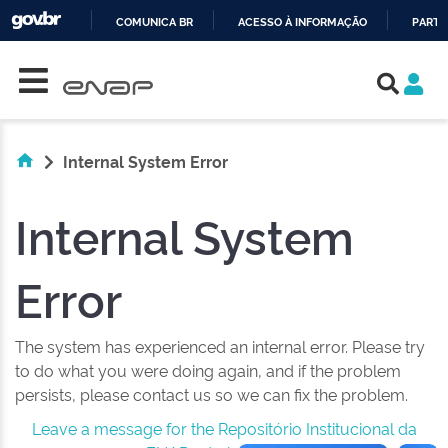
COMUNICA BR
ACESSO À INFORMAÇÃO
PARTI
Skip navigation
IR
PARA
O
CONTEÚDO
Internal System Error
Internal System
Error
The system has experienced an internal error. Please try
to do what you were doing again, and if the problem
persists, please contact us so we can fix the problem.
Leave a message for the Repositório Institucional da