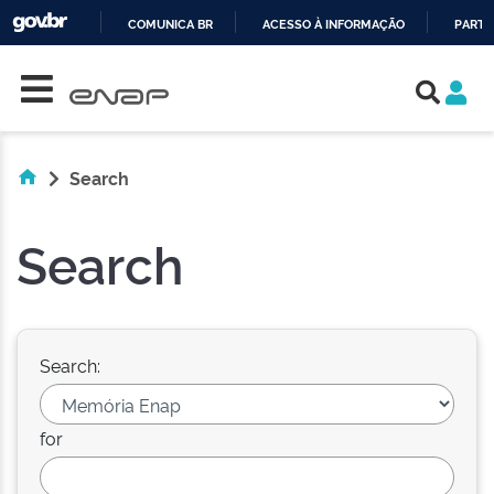
COMUNICA BR
ACESSO À INFORMAÇÃO
PARTI
Skip navigation
IR
PARA
O
CONTEÚDO
Search
Search
Search:
for