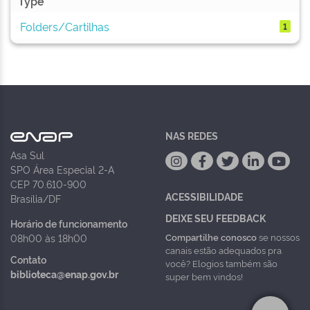
Type
Folders/Cartilhas
1
NAS REDES
Asa Sul
SPO Área Especial 2-A
CEP 70.610-900
ACESSIBILIDADE
Brasília/DF
DEIXE SEU FEEDBACK
Horário de funcionamento
Compartilhe conosco
se nossos
08h00 às 18h00
canais estão adequados pra
Contato
você? Elogios também são
biblioteca@enap.gov.br
super bem vindos!