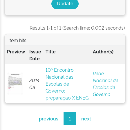
Results 1-1 of 1 (Search time: 0.002 seconds).
Item hits:
Preview
Issue
Title
Author(s)
Date
10º Encontro
Rede
Nacional das
2014-
Nacional de
Escolas de
08
Escolas de
Governo:
Governo
preparação X ENEG
previous
1
next