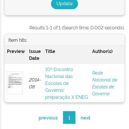
Results 1-1 of 1 (Search time: 0.002 seconds).
Item hits:
Preview
Issue
Title
Author(s)
Date
10º Encontro
Rede
Nacional das
2014-
Nacional de
Escolas de
08
Escolas de
Governo:
Governo
preparação X ENEG
previous
1
next