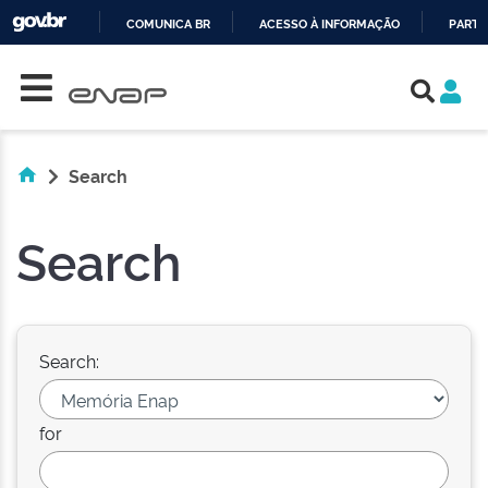
COMUNICA BR
ACESSO À INFORMAÇÃO
PARTI
Skip navigation
IR
PARA
O
CONTEÚDO
Search
Search
Search:
for