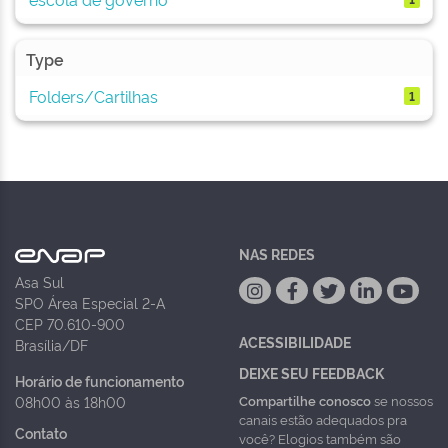
Type
Folders/Cartilhas
1
NAS REDES
Asa Sul
SPO Área Especial 2-A
CEP 70.610-900
ACESSIBILIDADE
Brasília/DF
DEIXE SEU FEEDBACK
Horário de funcionamento
Compartilhe conosco
se nossos
08h00 às 18h00
canais estão adequados pra
Contato
você? Elogios também são