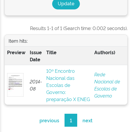
Results 1-1 of 1 (Search time: 0.002 seconds).
Item hits:
Preview
Issue
Title
Author(s)
Date
10º Encontro
Rede
Nacional das
2014-
Nacional de
Escolas de
08
Escolas de
Governo:
Governo
preparação X ENEG
previous
1
next