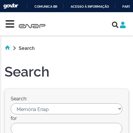
COMUNICA BR
ACESSO À INFORMAÇÃO
PARTI
Skip navigation
IR
PARA
O
CONTEÚDO
Search
Search
Search:
for