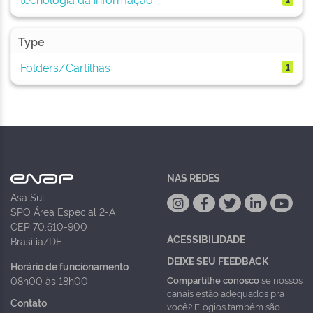
Type
Folders/Cartilhas
1
NAS REDES
Asa Sul
SPO Área Especial 2-A
CEP 70.610-900
ACESSIBILIDADE
Brasília/DF
DEIXE SEU FEEDBACK
Horário de funcionamento
Compartilhe conosco
se nossos
08h00 às 18h00
canais estão adequados pra
Contato
você? Elogios também são