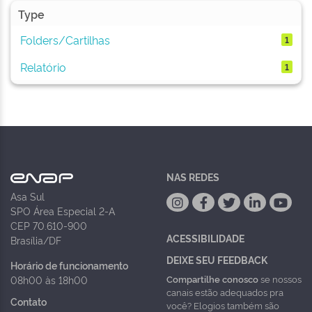
Type
Folders/Cartilhas
1
Relatório
1
NAS REDES
Asa Sul
SPO Área Especial 2-A
CEP 70.610-900
ACESSIBILIDADE
Brasília/DF
DEIXE SEU FEEDBACK
Horário de funcionamento
Compartilhe conosco
se nossos
08h00 às 18h00
canais estão adequados pra
Contato
você? Elogios também são