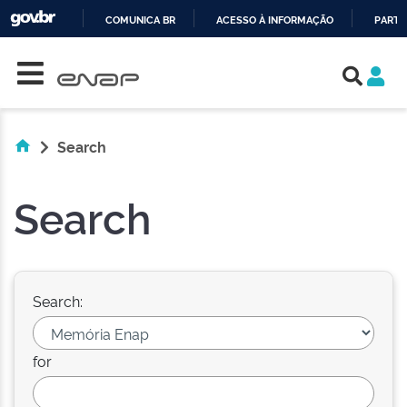
COMUNICA BR
ACESSO À INFORMAÇÃO
PARTI
Skip navigation
IR
PARA
O
CONTEÚDO
Search
Search
Search:
for