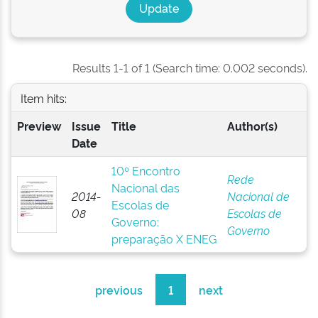
Results 1-1 of 1 (Search time: 0.002 seconds).
Item hits:
Preview
Issue
Title
Author(s)
Date
10º Encontro
Rede
Nacional das
2014-
Nacional de
Escolas de
08
Escolas de
Governo:
Governo
preparação X ENEG
previous
1
next