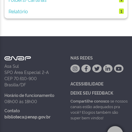
Relatório
1
NAS REDES
Asa Sul
SPO Área Especial 2-A
CEP 70.610-900
ACESSIBILIDADE
Brasília/DF
DEIXE SEU FEEDBACK
Horário de funcionamento
Compartilhe conosco
se nossos
08h00 às 18h00
canais estão adequados pra
Contato
você? Elogios também são
biblioteca@enap.gov.br
super bem vindos!