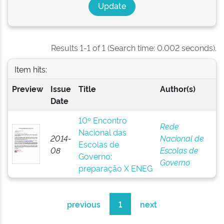
Results 1-1 of 1 (Search time: 0.002 seconds).
Item hits:
Preview
Issue
Title
Author(s)
Date
10º Encontro
Rede
Nacional das
2014-
Nacional de
Escolas de
08
Escolas de
Governo:
Governo
preparação X ENEG
previous
1
next