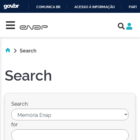
COMUNICA BR
ACESSO À INFORMAÇÃO
PARTI
Skip navigation
IR
PARA
O
CONTEÚDO
Search
Search
Search:
for