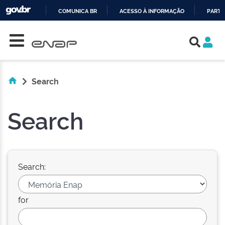
COMUNICA BR
ACESSO À INFORMAÇÃO
PARTI
Skip navigation
IR
PARA
O
CONTEÚDO
Search
Search
Search:
for