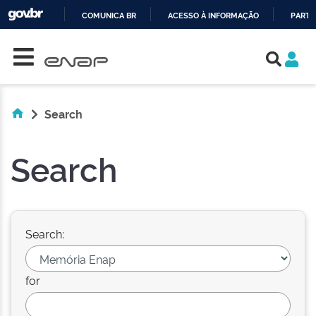
COMUNICA BR
ACESSO À INFORMAÇÃO
PARTI
Skip navigation
IR
PARA
O
CONTEÚDO
Search
Search
Search:
for