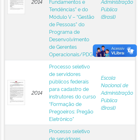
2014
Fundamentos e
Administração
Tendências” e do
Pública
Módulo V – “Gestão
(Brasil)
de Pessoas” do
Programa de
Desenvolvimento
de Gerentes
Operacionais/PDGO
Processo seletivo
de servidores
Escola
públicos federais
Nacional de
para cadastro de
2014
Administração
instrutores do curso
Pública
“Formação de
(Brasil)
Pregoeiros: Pregão
Eletrônico”
Processo seletivo
de servidores