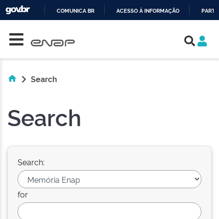
COMUNICA BR
ACESSO À INFORMAÇÃO
PARTI
Skip navigation
IR
PARA
O
CONTEÚDO
Search
Search
Search:
for